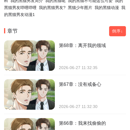
科
我的黑猫男友简介
我的黑猫呢
我的黑猫不可能这么可爱
我的
黑猫男友哔哩哔哩
我的黑猫男友?
黑猫少年图片
我的黑猫动漫
我
的黑猫男友动漫1
章节
倒序↓
第68章：离开我的领域
2026-06-27 11:32:35
第67章：没有戒备心
2026-06-27 11:32:30
第66章：我来找偷偷的