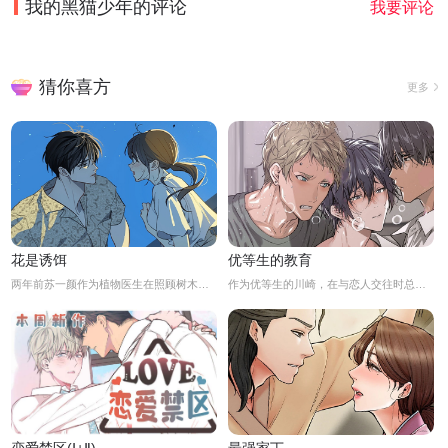
我的黑猫少年
的评论
我要评论
猜你喜方
更多
花是诱饵
优等生的教育
两年前苏一颜作为植物医生在照顾树木的时候意外目击杀人犯权材宇活埋尸体但不小心被发现了，慌乱逃跑过程中权材宇被另一个没死透的人偷袭结果成了植物人.....苏一颜再次醒来被权材宇的哥哥抓住威胁做一笔交易，等抓到真凶就会放过苏一颜但是，在那之前必须要先照顾好权材宇...两年后权材宇突然醒来但失忆了慌乱之下苏一颜骗说是二人是夫妻关系.....
作为优等生的川崎，在与恋人交往时总是主动出击，然而过于主动的他在恋爱中反而处于被动状态。